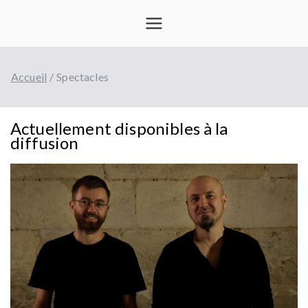
Aller
Tisseurs
au
contenu
d'ondes
Accueil
Spectacles
Actuellement disponibles à la
diffusion