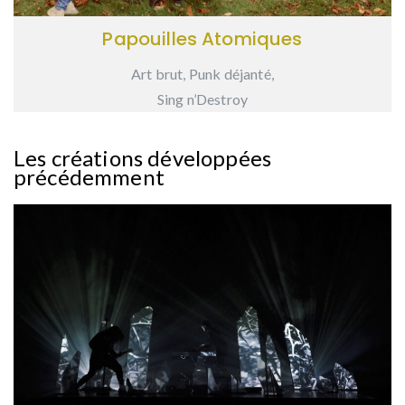
Papouilles Atomiques
Art brut, Punk déjanté,
Sing n’Destroy
Les créations développées
précédemment