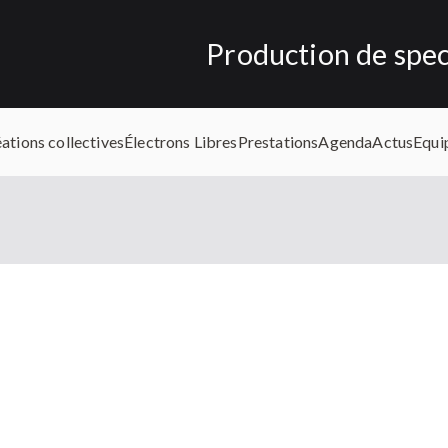
Production de spect
Tisseurs d'o
ations collectives
Électrons Libres
Prestations
Agenda
Actus
Equi