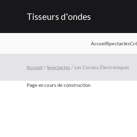
Aller
au
Tisseurs d'ondes
contenu
Accueil
Spectacles
Cré
Accueil
Spectacles
Les Cocons Électroniques
Page en cours de construction