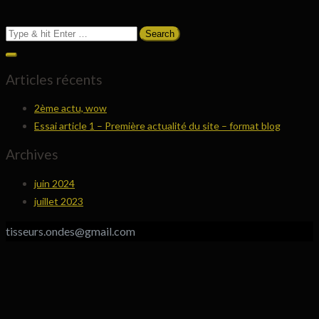
Search
for:
Articles récents
2ème actu, wow
Essai article 1 – Première actualité du site – format blog
Archives
juin 2024
juillet 2023
tisseurs.ondes@gmail.com
R
e
h