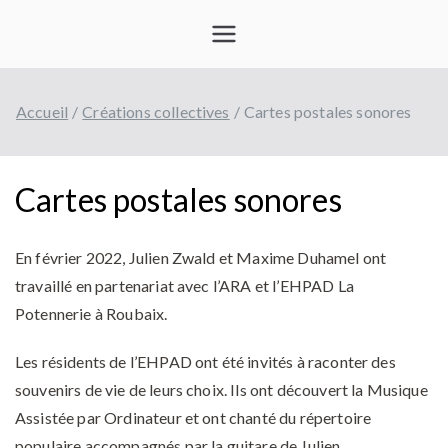
Aller
Tisseurs
au
contenu
d'ondes
Accueil
Créations collectives
Cartes postales sonores
Cartes postales sonores
En février 2022, Julien Zwald et Maxime Duhamel ont
travaillé en partenariat avec l’ARA et l’EHPAD La
Potennerie à Roubaix.
Les résidents de l’EHPAD ont été invités à raconter des
souvenirs de vie de leurs choix. Ils ont découvert la Musique
Assistée par Ordinateur et ont chanté du répertoire
populaire accompagnés par la guitare de Julien.